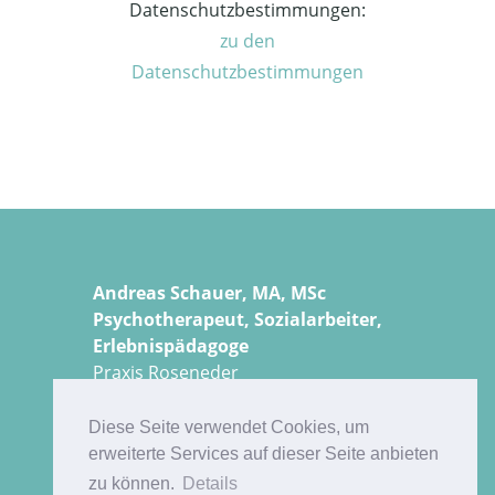
Datenschutzbestimmungen:
zu den
Datenschutzbestimmungen
Andreas Schauer, MA, MSc
Psychotherapeut, Sozialarbeiter,
Erlebnispädagoge
Praxis Roseneder
Unterer Stadtplatz 14
3340 Waidhofen a/d Ybbs
Diese Seite verwendet Cookies, um
Tel:
0680 143 69 99
erweiterte Services auf dieser Seite anbieten
E-Mail:
psychotherapie@kabelplus.at
zu können.
Details